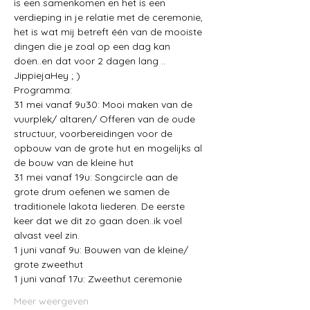
is een samenkomen en het is een 
verdieping in je relatie met de ceremonie, 
het is wat mij betreft één van de mooiste 
dingen die je zoal op een dag kan 
doen..en dat voor 2 dagen lang .. 
JippiejaHey ; )
Programma:
31 mei vanaf 9u30: Mooi maken van de 
vuurplek/ altaren/ Offeren van de oude 
structuur, voorbereidingen voor de 
opbouw van de grote hut en mogelijks al 
de bouw van de kleine hut
31 mei vanaf 19u: Songcircle aan de 
grote drum oefenen we samen de 
traditionele lakota liederen. De eerste 
keer dat we dit zo gaan doen..ik voel 
alvast veel zin.
1 juni vanaf 9u: Bouwen van de kleine/ 
grote zweethut 
1 juni vanaf 17u: Zweethut ceremonie
Meer weergeven