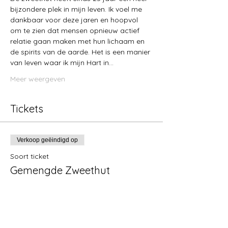
bijzondere plek in mijn leven. Ik voel me 
dankbaar voor deze jaren en hoopvol 
om te zien dat mensen opnieuw actief 
relatie gaan maken met hun lichaam en 
de spirits van de aarde. Het is een manier 
van leven waar ik mijn Hart in…
Meer weergeven
Tickets
Verkoop geëindigd op
Soort ticket
Gemengde Zweethut
Meer info
Prijs
Betaal wat je wilt