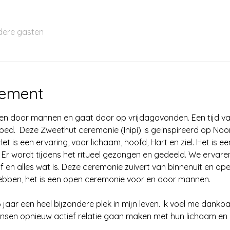
dere gasten
nement
 en door mannen en gaat door op vrijdagavonden. Een tijd va
ed.  Deze Zweethut ceremonie (Inipi) is geïnspireerd op Noo
et is een ervaring, voor lichaam, hoofd, Hart en ziel. Het is ee
 Er wordt tijdens het ritueel gezongen en gedeeld. We ervaren
lf en alles wat is. Deze ceremonie zuivert van binnenuit en ope
hebben, het is een open ceremonie voor en door mannen.
jaar een heel bijzondere plek in mijn leven. Ik voel me dankb
nsen opnieuw actief relatie gaan maken met hun lichaam en d